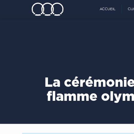
ACCUEIL
CI
La cérémonie
flamme olymp