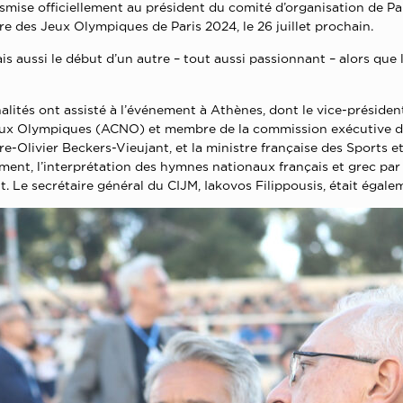
nsmise officiellement au président du comité d’organisation de P
e des Jeux Olympiques de Paris 2024, le 26 juillet prochain.
s aussi le début d’un autre – tout aussi passionnant – alors que l
alités ont assisté à l’événement à Athènes, dont le vice-présid
naux Olympiques (ACNO) et membre de la commission exécutive du 
e-Olivier Beckers-Vieujant, et la ministre française des Sports
nt, l’interprétation des hymnes nationaux français et grec par
nt.
Le secrétaire général du CIJM, Iakovos Filippousis, était égale