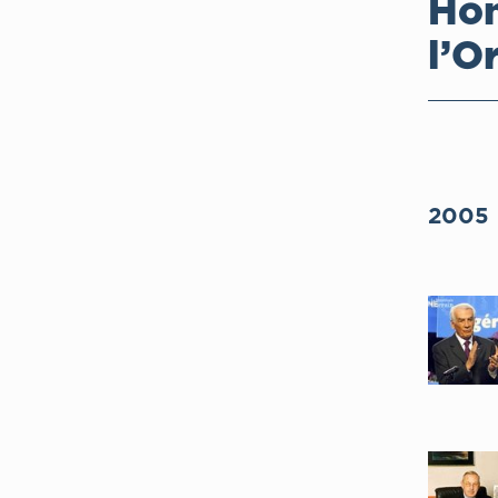
Hon
l’O
2005