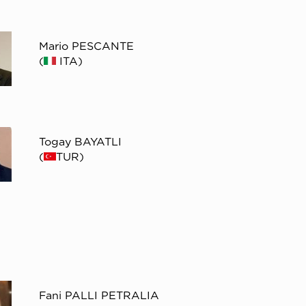
Mario PESCANTE
(
ITA)
Togay BAYATLI
(
TUR)
Fani PALLI PETRALIA