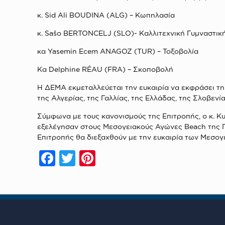
κ. Sid Ali BOUDINA (ALG) – Κωπηλασία
κ. Sašo BERTONCELJ (SLO)-
Καλλιτεχνική Γυμναστικ
κα Yasemin Ecem ANAGOZ (TUR) – Τοξοβολία
Κα Delphine RÉAU (FRA) – Σκοποβολή
Η ΔΕΜΑ εκμεταλλεύεται την ευκαιρία να εκφράσει τη 
της Αλγερίας, της Γαλλίας, της Ελλάδας, της Σλοβεν
Σύμφωνα με τους κανονισμούς της Επιτροπής, ο κ. Κ
εξελέγησαν στους Μεσογειακούς Αγώνες Beach της Πά
Επιτροπής θα διεξαχθούν με την ευκαιρία των Μεσο
Facebook
Twitter
Pinterest