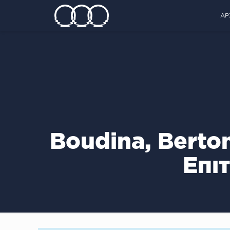
ΑΡ
Boudina, Berto
Επι