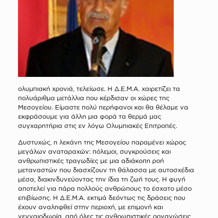
ολυμπιακή χρονιά, τελείωσε. Η Δ.Ε.Μ.Α. χαιρετίζει τα
πολυάριθμα μετάλλια που κέρδισαν οι χώρες της
Μεσογείου. Είμαστε πολύ περήφανοι και θα θέλαμε να
εκφράσουμε για άλλη μια φορά τα θερμά μας
συγχαρητήρια στις εν λόγω Ολυμπιακές Επιτροπές.
Δυστυχώς, η λεκάνη της Μεσογείου παραμένει χώρος
μεγάλων αναταραχών: πόλεμοι, συγκρούσεις και
ανθρωπιστικές τραγωδίες με μια αδιάκοπη ροή
μεταναστών που διασχίζουν τη θάλασσα με αυτοσχέδια
μέσα, διακινδυνεύοντας την ίδια τη ζωή τους. Η φυγή
αποτελεί για πάρα πολλούς ανθρώπους το έσχατο μέσο
επιβίωσης. Η Δ.Ε.Μ.Α. εκτιμά δεόντως τις δράσεις που
έχουν αναληφθεί στην περιοχή, με επιμονή και
γενναιοδωρία, από όλες τις ανθρωπιστικές οργανώσεις