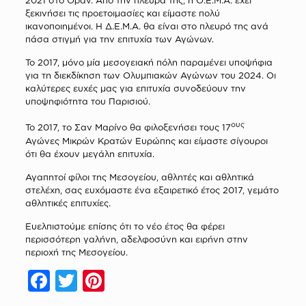
2021 στο Οράν. Από την πλευρά της, η Ο.Ε.Μ.Α. έχει
ξεκινήσει τις προετοιμασίες και είμαστε πολύ
ικανοποιημένοι. Η Δ.Ε.Μ.Α. θα είναι στο πλευρό της ανά
πάσα στιγμή για την επιτυχία των Αγώνων.
Το 2017, μόνο μία μεσογειακή πόλη παραμένει υποψήφια
για τη διεκδίκηση των Ολυμπιακών Αγώνων του 2024. Οι
καλύτερες ευχές μας για επιτυχία συνοδεύουν την
υποψηφιότητα του Παρισιού.
ους
Το 2017, το Σαν Μαρίνο θα φιλοξενήσει τους 17
Αγώνες Μικρών Κρατών Ευρώπης και είμαστε σίγουροι
ότι θα έχουν μεγάλη επιτυχία.
Αγαπητοί φίλοι της Μεσογείου, αθλητές και αθλητικά
στελέχη, σας ευχόμαστε ένα εξαιρετικό έτος 2017, γεμάτο
αθλητικές επιτυχίες.
Ευελπιστούμε επίσης ότι το νέο έτος θα φέρει
περισσότερη γαλήνη, αδελφοσύνη και ειρήνη στην
περιοχή της Μεσογείου.
Facebook
Twitter
Pinterest