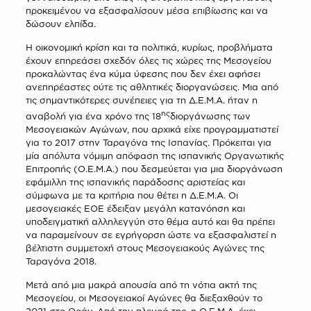
προκειμένου να εξασφαλίσουν μέσα επιβίωσης και να
δώσουν ελπίδα.
Η οικονομική κρίση και τα πολιτικά, κυρίως, προβλήματα
έχουν επηρεάσει σχεδόν όλες τις χώρες της Μεσογείου
προκαλώντας ένα κύμα ύφεσης που δεν έχει αφήσει
ανεπηρέαστες ούτε τις αθλητικές διοργανώσεις. Μια από
τις σημαντικότερες συνέπειες για τη Δ.Ε.Μ.Α. ήταν η
ης
αναβολή για ένα χρόνο της 18
διοργάνωσης των
Μεσογειακών Αγώνων, που αρχικά είχε προγραμματιστεί
για το 2017 στην Ταραγόνα της Ισπανίας. Πρόκειται για
μία απόλυτα νόμιμη απόφαση της ισπανικής Οργανωτικής
Επιτροπής (Ο.Ε.Μ.Α.) που δεσμεύεται για μια διοργάνωση
εφάμιλλη της ισπανικής παράδοσης αριστείας και
σύμφωνα με τα κριτήρια που θέτει η Δ.Ε.Μ.Α. Οι
μεσογειακές ΕΟΕ έδειξαν μεγάλη κατανόηση και
υποδειγματική αλληλεγγύη στο θέμα αυτό και θα πρέπει
να παραμείνουν σε εγρήγορση ώστε να εξασφαλιστεί η
βέλτιστη συμμετοχή στους Μεσογειακούς Αγώνες της
Ταραγόνα 2018.
Μετά από μια μακρά απουσία από τη νότια ακτή της
Μεσογείου, οι Μεσογειακοί Αγώνες θα διεξαχθούν το