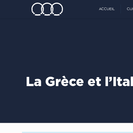
ACCUEIL
CI
La Grèce et l’It