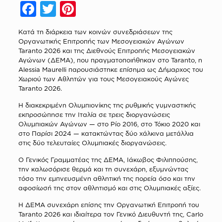
Facebook
Twitter
Pinterest
Κατά τη διάρκεια των κοινών συνεδριάσεων της
Οργανωτικής Επιτροπής των Μεσογειακών Αγώνων
Taranto 2026 και της Διεθνούς Επιτροπής Μεσογειακών
Αγώνων (ΔΕΜΑ), που πραγματοποιήθηκαν στο Taranto, η
Alessia Maurelli παρουσιάστηκε επίσημα ως Δήμαρχος του
Χωριού των Αθλητών για τους Μεσογειακούς Αγώνες
Taranto 2026.
Η διακεκριμένη Ολυμπιονίκης της ρυθμικής γυμναστικής
εκπροσώπησε την Ιταλία σε τρεις διοργανώσεις
Ολυμπιακών Αγώνων — στο Ρίο 2016, στο Τόκιο 2020 και
στο Παρίσι 2024 — κατακτώντας δύο χάλκινα μετάλλια
στις δύο τελευταίες Ολυμπιακές διοργανώσεις.
Ο Γενικός Γραμματέας της ΔΕΜΑ, Ιάκωβος Φιλιππούσης,
την καλωσόρισε θερμά και τη συνεχάρη, εξυμνώντας
τόσο την εμπνευσμένη αθλητική της πορεία όσο και την
αφοσίωσή της στον αθλητισμό και στις Ολυμπιακές αξίες.
Η ΔΕΜΑ συνεχάρη επίσης την Οργανωτική Επιτροπή του
Taranto 2026 και ιδιαίτερα τον Γενικό Διευθυντή της, Carlo