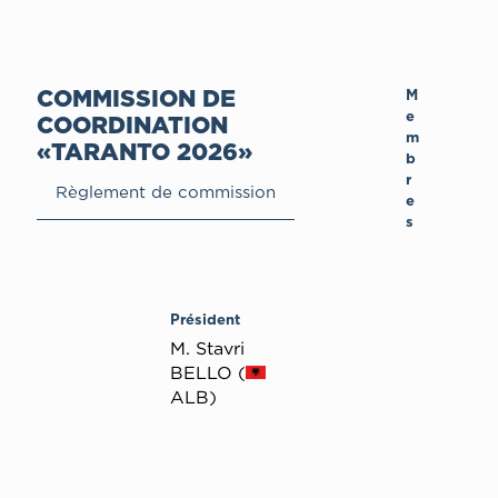
COMMISSION DE
M
e
COORDINATION
m
«ΤΑRANTO 2026»
b
r
Règlement de commission
e
s
Président
Μ. Stavri
BELLO (
ALB)