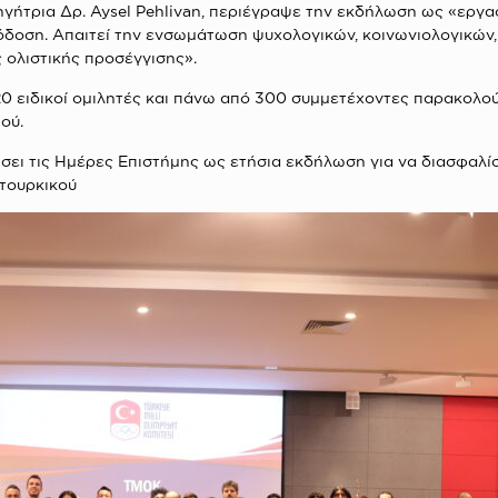
ήτρια Δρ. Aysel Pehlivan, περιέγραψε την εκδήλωση ως «εργασ
όδοση. Απαιτεί την ενσωμάτωση ψυχολογικών, κοινωνιολογικών,
 ολιστικής προσέγγισης».
 20 ειδικοί ομιλητές και πάνω από 300 συμμετέχοντες παρακολ
ού.
ει τις Ημέρες Επιστήμης ως ετήσια εκδήλωση για να διασφαλίσει 
 τουρκικού