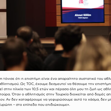
üm
τόνισε ότι η επιστήμη είναι ένα απαραίτητο συστατικό του αθλ
αθλητισμού. Ως TOC, έχουμε δεσμευτεί να θέσουμε την επιστήμη
λεϊ στην ηλικία των 10,5 ετών και πέρασα όλη μου τη ζωή ως αθ
τούρα. Όταν ο αθλητισμός στην Τουρκία διοικείται από δομές απ
λον. Αν δεν καταφέρουμε να γεφυρώσουμε αυτό το χάσμα, δεν 
υρώπη – στο επίπεδο που επιδιώκουμε».