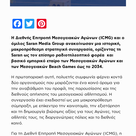
Facebook
Twitter
Pinterest
Η Διεθνής Επιτροπή Μεσογειακών Αγώνων (ICMG) και ο
όμιλος Saran Media Group ανακοίνωσαν μια ιστορική,
μακροπρόθεσμη στρατηγική συνεργασία, ορίζοντας τη
Saran ως τον επίσημο ραδιοτηλεοπτικό φορέα και
βασικό εμπορικό εταίρο των Μεσογειακών Αγώνων και
των Μεσογειακών Βeach Games έως το 2034.
Η πρωτοποριακή αυτή, πολυετής συμφωνία φέρνει κοντά
δύο οργανισμούς που μοιράζονται ένα κοινό όραμα για
την αναβάθμιση του προφίλ, της παρουσίασης και της
διεθνούς απήχησης του μεσογειακού αθλητισμού. Η
συνεργασία έχει σχεδιαστεί ως μια μακροπρόθεσμη
σύμπραξη, με επίκεντρο την καινοτομία, την εξιστόρηση
και τη δημιουργία βιώσιμης αξίας για τους Αγώνες, τους
αθλητές τους, τις διοργανώτριες πόλεις και το διεθνές
κοινό.
Για τη Διεθνή Επιτροπή Μεσογειακών Αγώνων (ICMG), η