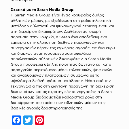
Σχετικά με τη Saran Media Group:
Η Saran Media Group είναι ένας κορυφαίος όμιλος
αθλητικών μέσων, με εξειδίκευση στη ραδιοτηλεοπτική
μετάδοση αθλητικού και ψυχαγωγικού περιεχομένου και
στη διαχείριση δικαιωμάτων. Διαθέτοντας ισχυρή
παρουσία στην Τουρκία, η Saran έχει αποδεδειγμένη
εμπειρία στην υλοποίηση διεθνών παραγωγών και
συνεργασιών πέραν της εγχώριας αγοράς. Με ένα ευρύ
και διαρκώς αναπτυσσόμενο χαρτοφυλάκιο
αποκλειστικών αθλητικών δικαιωμάτων, η Saran Media
Group προσφέρει υψηλής ποιότητας ζωντανό και κατά
παραγγελία περιεχόμενο μέσω τηλεοπτικών, ψηφιακών
και αναδυόμενων πλατφορμών, σύμφωνα με τα
υψηλότερα διεθνή πρότυπα μετάδοσης. Μέσα από την
τεχνογνωσία της στη ζωντανή παραγωγή, τη διαχείριση
δικαιωμάτων και τις στρατηγικές συνεργασίες, η Saran
Media Group διαδραματίζει καθοριστικό ρόλο στη
διαμόρφωση του τοπίου των αθλητικών μέσων στις
βασικές αγορές δραστηριοποίησής της.
Facebook
Twitter
Pinterest