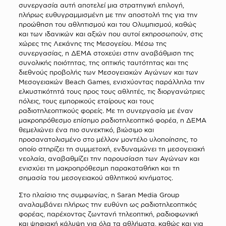
συνεργασία αυτή αποτελεί μια στρατηγική επιλογή,
πλήρως ευθυγραμμισμένη με την αποστολή της για την
προώθηση του αθλητισμού και του Ολυμπισμού, καθώς
και των ιδανικών και αξιών που αυτοί εκπροσωπούν, στις
χώρες της Λεκάνης της Μεσογείου. Μέσω της
συνεργασίας, η ΔΕΜΑ στοχεύει στην αναβάθμιση της
συνολικής ποιότητας, της οπτικής ταυτότητας και της
διεθνούς προβολής των Μεσογειακών Αγώνων και των
Μεσογειακών Beach Games, ενισχύοντας παράλληλα την
ελκυστικότητά τους προς τους αθλητές, τις διοργανώτριες
πόλεις, τους εμπορικούς εταίρους και τους
ραδιοτηλεοπτικούς φορείς. Με τη συνεργασία με έναν
μακροπρόθεσμο επίσημο ραδιοτηλεοπτικό φορέα, η ΔΕΜΑ
θεμελιώνει ένα πιο συνεκτικό, βιώσιμο και
προσανατολισμένο στο μέλλον μοντέλο υλοποίησης, το
οποίο στηρίζει τη συμμετοχή, ενδυναμώνει τη μεσογειακή
νεολαία, αναβαθμίζει την παρουσίαση των Αγώνων και
ενισχύει τη μακροπρόθεσμη παρακαταθήκη και τη
σημασία του μεσογειακού αθλητικού κινήματος.
Στο πλαίσιο της συμφωνίας, η Saran Media Group
αναλαμβάνει πλήρως την ευθύνη ως ραδιοτηλεοπτικός
φορέας, παρέχοντας ζωντανή τηλεοπτική, ραδιοφωνική
και ψηφιακή κάλυψη για όλα τα αθλήματα, καθώς και για