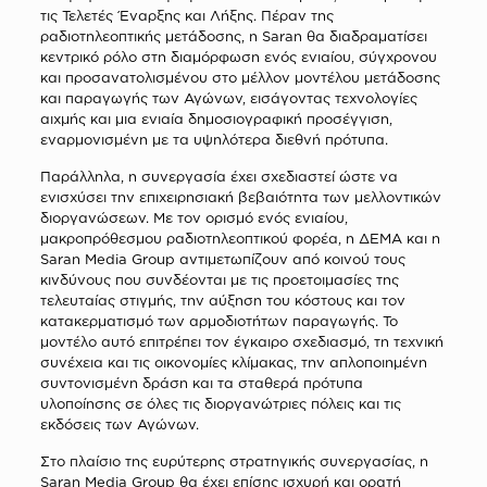
τις Τελετές Έναρξης και Λήξης. Πέραν της
ραδιοτηλεοπτικής μετάδοσης, η Saran θα διαδραματίσει
κεντρικό ρόλο στη διαμόρφωση ενός ενιαίου, σύγχρονου
και προσανατολισμένου στο μέλλον μοντέλου μετάδοσης
και παραγωγής των Αγώνων, εισάγοντας τεχνολογίες
αιχμής και μια ενιαία δημοσιογραφική προσέγγιση,
εναρμονισμένη με τα υψηλότερα διεθνή πρότυπα.
Παράλληλα, η συνεργασία έχει σχεδιαστεί ώστε να
ενισχύσει την επιχειρησιακή βεβαιότητα των μελλοντικών
διοργανώσεων. Με τον ορισμό ενός ενιαίου,
μακροπρόθεσμου ραδιοτηλεοπτικού φορέα, η ΔΕΜΑ και η
Saran Media Group αντιμετωπίζουν από κοινού τους
κινδύνους που συνδέονται με τις προετοιμασίες της
τελευταίας στιγμής, την αύξηση του κόστους και τον
κατακερματισμό των αρμοδιοτήτων παραγωγής. Το
μοντέλο αυτό επιτρέπει τον έγκαιρο σχεδιασμό, τη τεχνική
συνέχεια και τις οικονομίες κλίμακας, την απλοποιημένη
συντονισμένη δράση και τα σταθερά πρότυπα
υλοποίησης σε όλες τις διοργανώτριες πόλεις και τις
εκδόσεις των Αγώνων.
Στο πλαίσιο της ευρύτερης στρατηγικής συνεργασίας, η
Saran Media Group θα έχει επίσης ισχυρή και ορατή