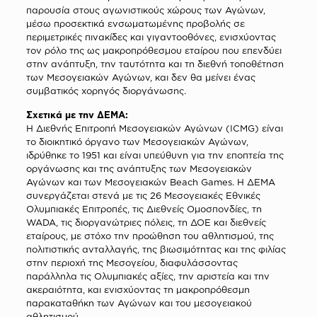
παρουσία στους αγωνιστικούς χώρους των Αγώνων,
μέσω προσεκτικά ενσωματωμένης προβολής σε
περιμετρικές πινακίδες και γιγαντοοθόνες, ενισχύοντας
τον ρόλο της ως μακροπρόθεσμου εταίρου που επενδύει
στην ανάπτυξη, την ταυτότητα και τη διεθνή τοποθέτηση
των Μεσογειακών Αγώνων, και δεν θα μείνει ένας
συμβατικός χορηγός διοργάνωσης.
Σχετικά με την ΔΕΜΑ:
Η Διεθνής Επιτροπή Μεσογειακών Αγώνων (ICMG) είναι
το διοικητικό όργανο των Μεσογειακών Αγώνων,
ιδρύθηκε το 1951 και είναι υπεύθυνη για την εποπτεία της
οργάνωσης και της ανάπτυξης των Μεσογειακών
Αγώνων και των Μεσογειακών Beach Games. Η ΔΕΜΑ
συνεργάζεται στενά με τις 26 Μεσογειακές Εθνικές
Ολυμπιακές Επιτροπές, τις Διεθνείς Ομοσπονδίες, τη
WADA, τις διοργανώτριες πόλεις, τη ΔΟΕ και διεθνείς
εταίρους, με στόχο την προώθηση του αθλητισμού, της
πολιτιστικής ανταλλαγής, της βιωσιμότητας και της φιλίας
στην περιοχή της Μεσογείου, διαφυλάσσοντας
παράλληλα τις Ολυμπιακές αξίες, την αριστεία και την
ακεραιότητα, και ενισχύοντας τη μακροπρόθεσμη
παρακαταθήκη των Αγώνων και του μεσογειακού
αθλητισμού.