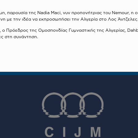
, παρουσία της Νadia Maci, νυν προπονήτριας του Νemour, η οπ
η με την ιδέα να εκπροσωπήσει την Αλγερία στο Λος Άντζελες
, ο Πρόεδρος της Ομοσπονδίας Γυμναστικής της Αλγερίας, Dahbi
ες στη συνάντηση.