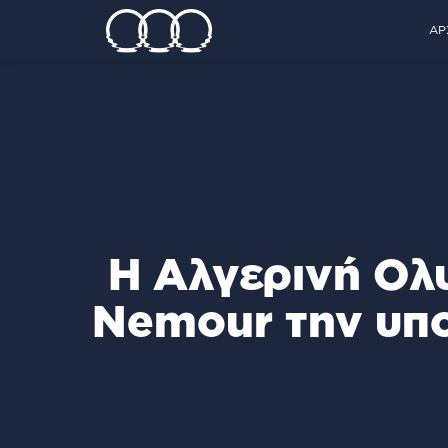
ΑΡ
H Aλγερινή Ολυ
Nemour την υπο