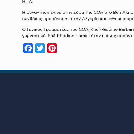
ΗΠΑ.
Η συνάντηση έγινε στην έδρα της COA στο Ben Aknoun
συνθήκες προπόνησης στην Αλγερία και ενθουσιασμέν
Ο Γενικός Γραμματέας του COA, Kheir-Eddine Barbari
γυμναστική, Saâd-Eddine Hamici ήταν επίσης παρόντ
Facebook
Twitter
Pinterest