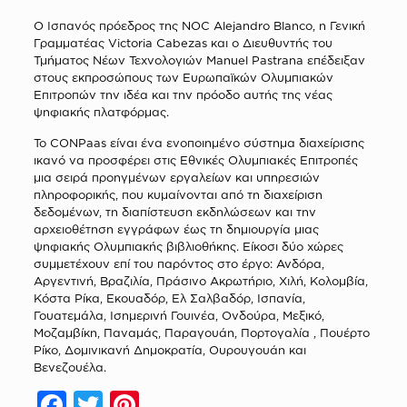
Ο Ισπανός πρόεδρος της NOC Alejandro Blanco, η Γενική
Γραμματέας Victoria Cabezas και ο Διευθυντής του
Τμήματος Νέων Τεχνολογιών Manuel Pastrana επέδειξαν
στους εκπροσώπους των Ευρωπαϊκών Ολυμπιακών
Επιτροπών την ιδέα και την πρόοδο αυτής της νέας
ψηφιακής πλατφόρμας.
Το CONPaas είναι ένα ενοποιημένο σύστημα διαχείρισης
ικανό να προσφέρει στις Εθνικές Ολυμπιακές Επιτροπές
μια σειρά προηγμένων εργαλείων και υπηρεσιών
πληροφορικής, που κυμαίνονται από τη διαχείριση
δεδομένων, τη διαπίστευση εκδηλώσεων και την
αρχειοθέτηση εγγράφων έως τη δημιουργία μιας
ψηφιακής Ολυμπιακής βιβλιοθήκης. Είκοσι δύο χώρες
συμμετέχουν επί του παρόντος στο έργο:
Ανδόρα,
Αργεντινή, Βραζιλία, Πράσινο Ακρωτήριο, Χιλή, Κολομβία,
Κόστα Ρίκα, Εκουαδόρ, Ελ Σαλβαδόρ, Ισπανία,
Γουατεμάλα, Ισημερινή Γουινέα, Ονδούρα, Μεξικό,
Μοζαμβίκη, Παναμάς, Παραγουάη, Πορτογαλία , Πουέρτο
Ρίκο, Δομινικανή Δημοκρατία, Ουρουγουάη και
Βενεζουέλα.
Facebook
Twitter
Pinterest