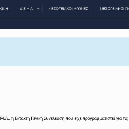
ΧΙΚΉ
Δ.Ε.Μ.Α.
ΜΕΣΟΓΕΙΑΚΟΊ ΑΓΏΝΕΣ
ΜΕΣΟΓΕΙΑΚΟΊ Π
.Α., η Έκτακτη Γενική Συνέλευση που είχε προγραμματιστεί για τις